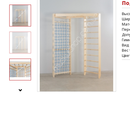
По
Высо
Шири
Мат
Пер
Допу
Гим
Вид 
Вес 
Цве