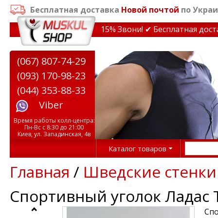
Бесплатная доставка
Новой почтой
по Украи
идки на тренажеры до 15% Звони! ✔ Бесплатная доставк
(067) 807-74-29
(093) 170-98-23
(044) 353-88-33
Viber
Время работы колл-центра:
Пн-Вс с 8:30 до 21:00
Киев, ул. Западинская, 4в
Каталог товаров
Главная
/
Шведские стенки
Спортивный уголок Ладас 
Спо