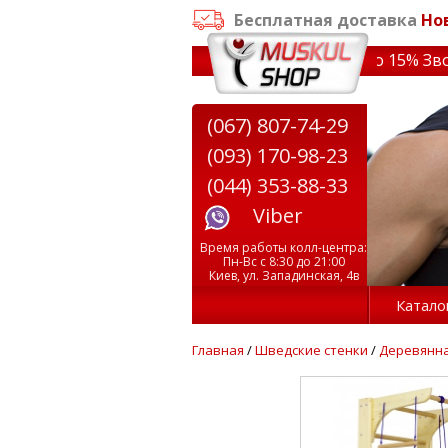
Бесплатная доставка
Но
заказе от 3000 грн
✔ Скидки на тренажеры до 15% Звони!
(067) 807-74-29
(093) 170-98-23
(044) 353-88-33
Viber
Время работы колл-центра:
Пн-Вс с 8:30 до 21:00
Киев, ул. Западинская, 4в
Катало
Главная
/
Шведские стенки
/
Деревянна