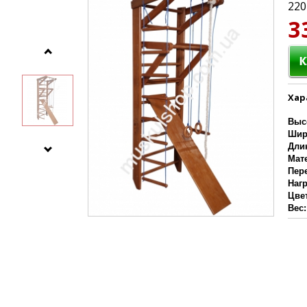
220
3
Хар
Выс
Шир
Дли
Мат
Пер
Наг
Цве
Вес