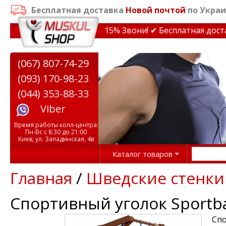
Бесплатная доставка
Новой почтой
по Украи
кидки на тренажеры до 15% Звони! ✔ Бесплатная доставк
(067) 807-74-29
(093) 170-98-23
(044) 353-88-33
Viber
Время работы колл-центра:
Пн-Вс с 8:30 до 21:00
Киев, ул. Западинская, 4в
Каталог товаров
Главная
/
Шведские стенки
Спортивный уголок Sportb
Спо