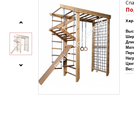
Спа
По
Хар
Выс
Шир
Дли
Мат
Пер
Наг
Цве
Вес