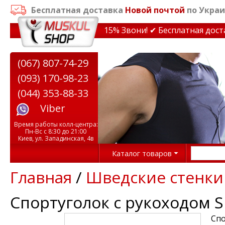
Бесплатная доставка
Новой почтой
по Украи
кидки на тренажеры до 15% Звони! ✔ Бесплатная доставк
(067) 807-74-29
(093) 170-98-23
(044) 353-88-33
Viber
Время работы колл-центра:
Пн-Вс с 8:30 до 21:00
Киев, ул. Западинская, 4в
Каталог товаров
Главная
/
Шведские стенки
Спортуголок с рукоходом S
Спо