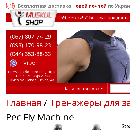
Бесплатная доставка
Новой почтой
по Украи
дки на тренажеры до 15% Звони! ✔ Бесплатная доставка
(067) 807-74-29
(093) 170-98-23
(044) 353-88-33
Viber
Время работы колл-центра:
Пн-Вс с 8:30 до 21:00
Киев, ул. Западинская, 4в
Каталог товаров
Главная
/
Тренажеры для з
Pec Fly Machine
Ste