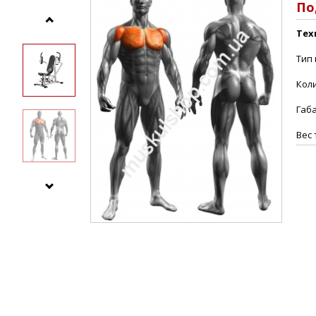
По
Тех
Тип 
Коли
Габ
Вес 