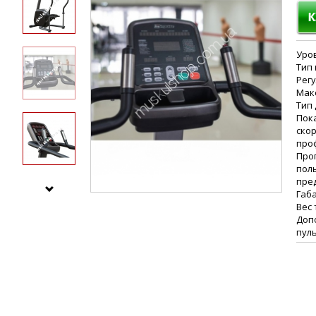
Уров
Тип 
Рег
Макс
Тип
Пока
скор
про
Про
поль
пре
Габа
Вес 
Доп
пул