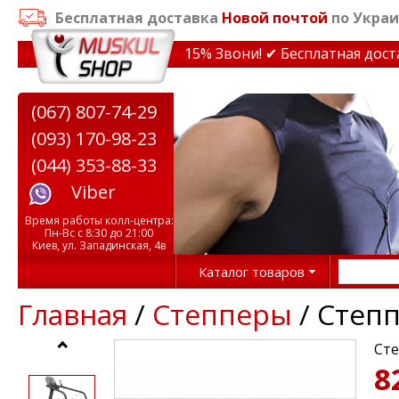
Бесплатная доставка
Новой почтой
по Украи
идки на тренажеры до 15% Звони! ✔ Бесплатная доставк
(067) 807-74-29
(093) 170-98-23
(044) 353-88-33
Viber
Время работы колл-центра:
Пн-Вс с 8:30 до 21:00
Киев, ул. Западинская, 4в
Каталог товаров
Главная
/
Степперы
/ Степп
Сте
8