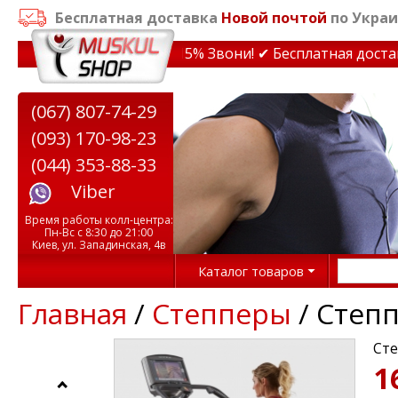
Бесплатная доставка
Новой почтой
по Украи
дки на тренажеры до 15% Звони! ✔ Бесплатная доставка 
(067) 807-74-29
(093) 170-98-23
(044) 353-88-33
Viber
Время работы колл-центра:
Пн-Вс с 8:30 до 21:00
Киев, ул. Западинская, 4в
Каталог товаров
Главная
/
Степперы
/ Степп
Сте
1