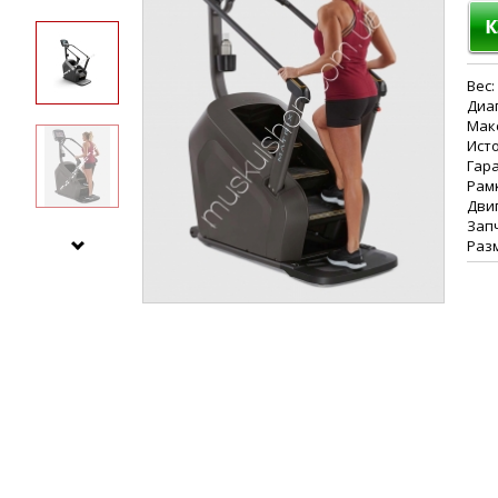
Вес:
Диап
Макс
Исто
Гара
Рамк
Двиг
Запч
Разм