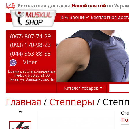
Бесплатная доставка
Новой почтой
по Украи
кидки на тренажеры до 15% Звони! ✔ Бесплатная доставк
(067) 807-74-29
(093) 170-98-23
(044) 353-88-33
Viber
Время работы колл-центра:
Пн-Вс с 8:30 до 21:00
Киев, ул. Западинская, 4в
Каталог товаров
Главная
/
Степперы
/ Степ
Сте
По