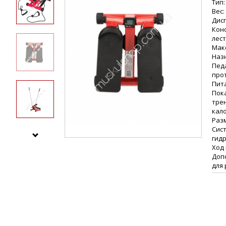
Тип
Вес: 
Дис
Кон
лес
Макс
Наз
Пед
про
Пит
Пок
трен
кал
Разм
Сист
гид
Ход
Доп
для 