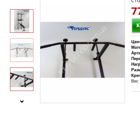
Сто
7
Цве
Мат
Арт
Пер
Наг
Раз
Кре
Вес 