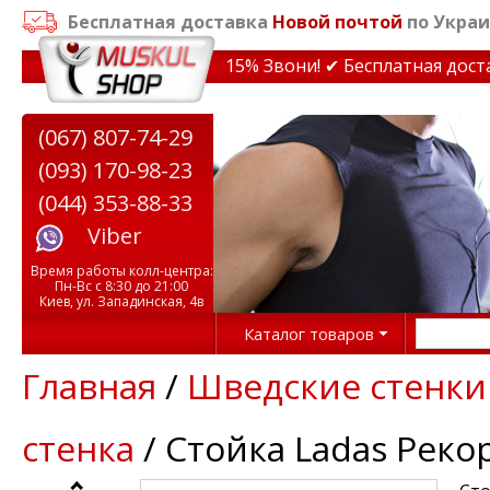
Бесплатная доставка
Новой почтой
по Украи
идки на тренажеры до 15% Звони! ✔ Бесплатная доставк
(067) 807-74-29
(093) 170-98-23
(044) 353-88-33
Viber
Время работы колл-центра:
Пн-Вс с 8:30 до 21:00
Киев, ул. Западинская, 4в
Каталог товаров
Главная
/
Шведские стенки
стенка
/ Стойка Ladas Реко