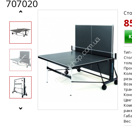
707020
Сто
8
Тип
Сто
тол
Про
Коле
рез
Воз
тра
Конс
Цве
Комп
рак
Габа
Вес: