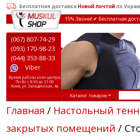
Бесплатная доставка
Новой почтой
по Украи
идки на тренажеры до 15% Звони! ✔ Бесплатная доставк
(067) 807-74-29
(093) 170-98-23
(044) 353-88-33
Viber
Время работы колл-центра:
Пн-Вс с 8:30 до 21:00
Киев, ул. Западинская, 4в
Каталог товаров
Главная
/
Настольный тенн
закрытых помещений
/ Ст