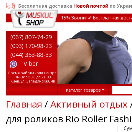
Бесплатная доставка
Новой почтой
по Украи
идки на тренажеры до 15% Звони! ✔ Бесплатная доставк
(067) 807-74-29
(093) 170-98-23
(044) 353-88-33
Viber
Время работы колл-центра:
Пн-Вс с 8:30 до 21:00
Киев, ул. Западинская, 4в
Каталог товаров
Главная
/
Активный отдых
для роликов Rio Roller Fash
Сум