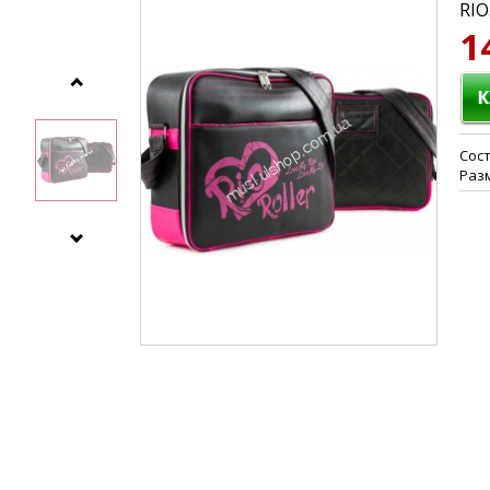
RIO
1
Сост
Разм