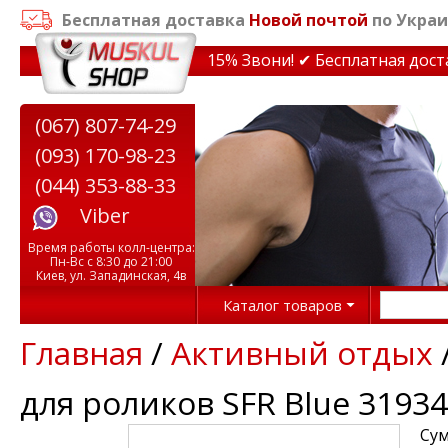
Бесплатная доставка
Новой почтой
по Украи
кидки на тренажеры до 15% Звони! ✔ Бесплатная доставк
(067) 807-74-29
(093) 170-98-23
(044) 353-88-33
Viber
Время работы колл-центра:
Пн-Вс с 8:30 до 21:00
Киев, ул. Западинская, 4в
Каталог товаров
Главная
/
Активный отдых
для роликов SFR Blue 31934
Сум