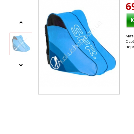
6
Мат
Осо
пер