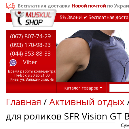
Бесплатная доставка
Новой почтой
по Украи
дки на тренажеры до 15% Звони! ✔ Бесплатная доставка
(067) 807-74-29
(093) 170-98-23
(044) 353-88-33
Viber
Время работы колл-центра:
Пн-Вс с 8:30 до 21:00
Киев, ул. Западинская, 4в
Каталог товаров
Главная
/
Активный отдых
для роликов SFR Vision GT 
Сум