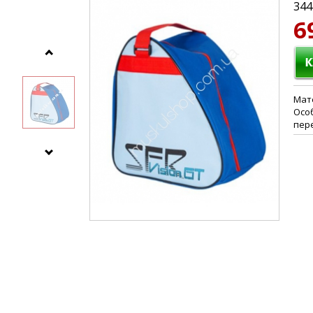
344
6
Мат
Осо
пер