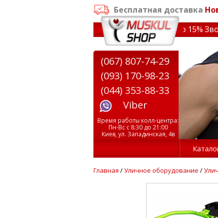
Бесплатная доставка
Но
аказе от 3000 грн
✔ Скидки на тренажеры до 15% Звони!
(067) 807-74-29
(093) 170-98-23
(044) 353-88-33
Viber
Время работы колл-центра:
Пн-Вс с 8:30 до 21:00
Киев, ул. Западинская, 4в
Катало
Главная
/
Уличное оборудование
/
Ули