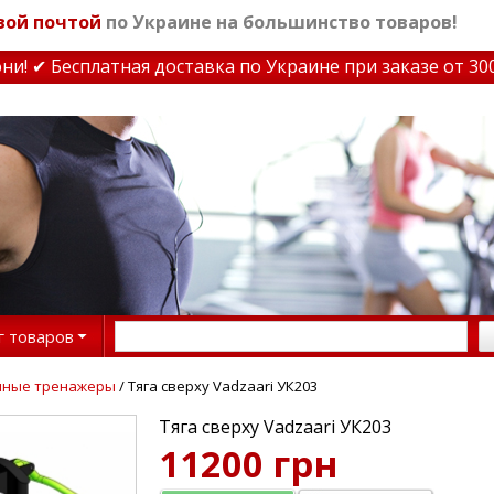
вой почтой
по Украине на большинство товаров!
 ✔ Бесплатная доставка по Украине при заказе от 3000 
г товаров
чные тренажеры
/ Тяга сверху Vadzaari УК203
Тяга сверху Vadzaari УК203
11200 грн