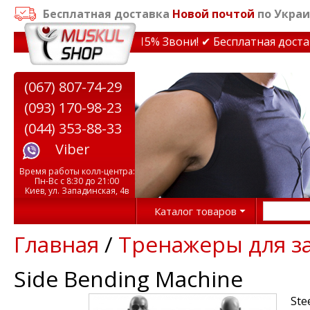
Бесплатная доставка
Новой почтой
по Украи
дки на тренажеры до 15% Звони! ✔ Бесплатная доставка 
(067) 807-74-29
(093) 170-98-23
(044) 353-88-33
Viber
Время работы колл-центра:
Пн-Вс с 8:30 до 21:00
Киев, ул. Западинская, 4в
Каталог товаров
Главная
/
Тренажеры для з
Side Bending Machine
Ste