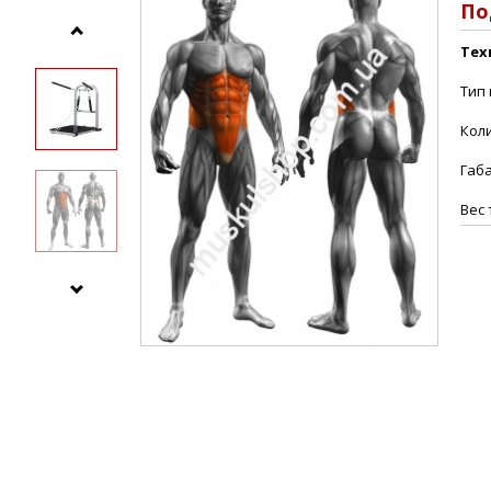
По
Тех
Тип 
Коли
Габа
Вес 