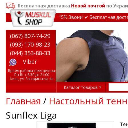
Бесплатная доставка
Новой почтой
по Украи
идки на тренажеры до 15% Звони! ✔ Бесплатная доставк
(067) 807-74-29
(093) 170-98-23
(044) 353-88-33
Viber
Время работы колл-центра:
Пн-Вс с 8:30 до 21:00
Киев, ул. Западинская, 4в
Каталог товаров
Главная
/
Настольный тенн
Sunflex Liga
Тен