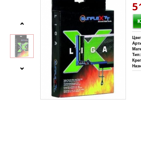
5
Цве
Арт
Мат
Тип
Кре
Наз