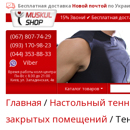
Бесплатная доставка
Новой почтой
по Украи
кидки на тренажеры до 15% Звони! ✔ Бесплатная доставк
(067) 807-74-29
(093) 170-98-23
(044) 353-88-33
Viber
Время работы колл-центра:
Пн-Вс с 8:30 до 21:00
Киев, ул. Западинская, 4в
Каталог товаров
Главная
/
Настольный тенн
закрытых помещений
/ Те