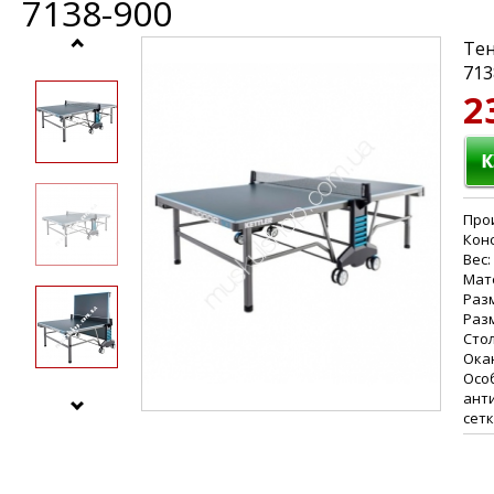
7138-900
Тен
713
2
Прои
Конс
Вес:
Мат
Разм
Разм
Сто
Окан
Осо
ант
сетк