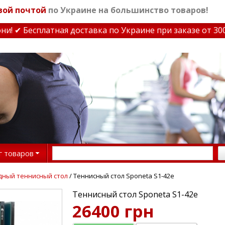
вой почтой
по Украине на большинство товаров!
✔ Бесплатная доставка по Украине при заказе от 3000 
г товаров
дный теннисный стол
/ Теннисный стол Sponeta S1-42e
Теннисный стол Sponeta S1-42e
26400 грн