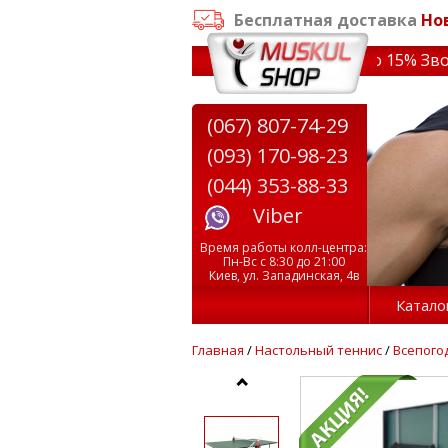
Бесплатная доставка
Но
аказе от 3000 грн
✔ Скидки на тренажеры до 15% Звони! 
(067) 807-74-29
(093) 170-98-23
(044) 353-88-33
Viber
Время работы колл-центра:
Пн-Вс с 8:30 до 21:00
Киев, ул. Западинская, 4в
Катало
Главная
/
Настольный теннис
/
Всепого