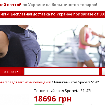
вой почтой
по Украине на большинство товаров!
 ✔ Бесплатная доставка по Украине при заказе от 3000 
г товаров
ый стол для закрытых помещений
/ Теннисный стол Sponeta S1-42i
Теннисный стол Sponeta S1-42i
18696 грн