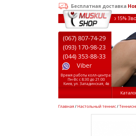
Бесплатная доставка
Но
заказе от 3000 грн
✔ Скидки на тренажеры до 15% Звони!
(067) 807-74-29
(093) 170-98-23
(044) 353-88-33
Viber
Время работы колл-центра:
Пн-Вс с 8:30 до 21:00
Киев, ул. Западинская, 4в
Катало
Главная
/
Настольный теннис
/
Теннисн