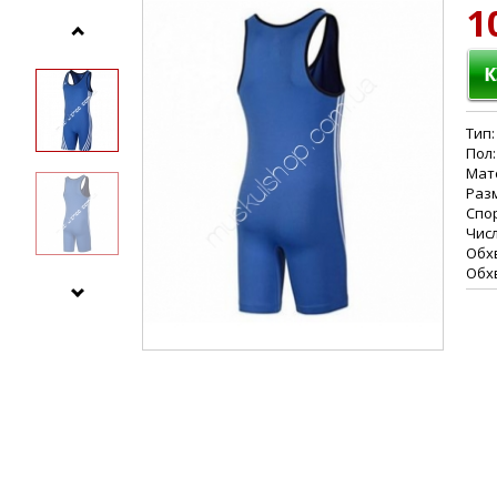
1
Тип:
Пол:
Мате
Разм
Спо
Числ
Обхв
Обхв