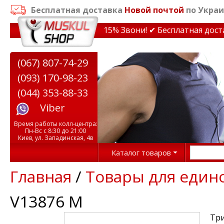
Бесплатная доставка
Новой почтой
по Украи
идки на тренажеры до 15% Звони! ✔ Бесплатная доставк
(067) 807-74-29
(093) 170-98-23
(044) 353-88-33
Viber
Время работы колл-центра:
Пн-Вс с 8:30 до 21:00
Киев, ул. Западинская, 4в
Каталог товаров
Главная
/
Товары для един
V13876 M
Три