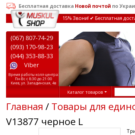
Бесплатная доставка
Новой почтой
по Украи
кидки на тренажеры до 15% Звони! ✔ Бесплатная доставк
(067) 807-74-29
(093) 170-98-23
(044) 353-88-33
Viber
Время работы колл-центра:
Пн-Вс с 8:30 до 21:00
Киев, ул. Западинская, 4в
Каталог товаров
Главная
/
Товары для един
V13877 черное L
Три