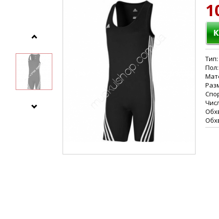
1
Тип:
Пол:
Мате
Разм
Спо
Числ
Обхв
Обхв