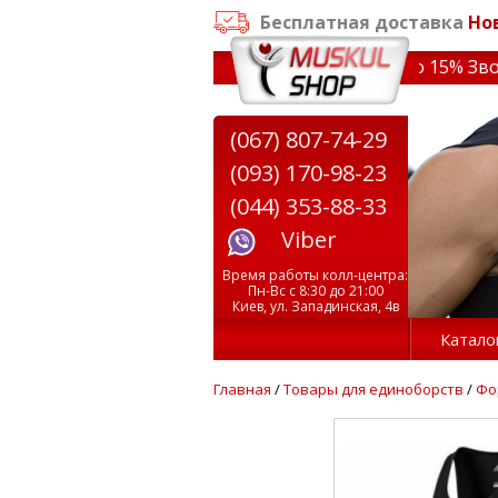
Бесплатная доставка
Но
аказе от 3000 грн
✔ Скидки на тренажеры до 15% Звони!
(067) 807-74-29
(093) 170-98-23
(044) 353-88-33
Viber
Время работы колл-центра:
Пн-Вс с 8:30 до 21:00
Киев, ул. Западинская, 4в
Катало
Главная
/
Товары для единоборств
/
Фо