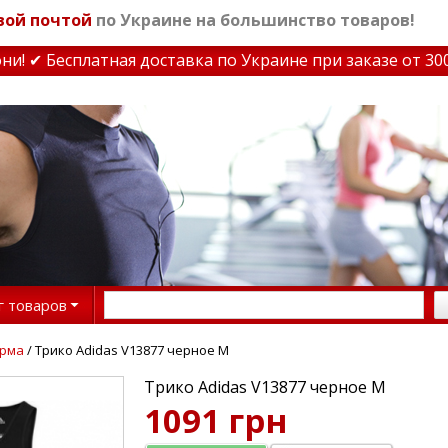
вой почтой
по Украине на большинство товаров!
 ✔ Бесплатная доставка по Украине при заказе от 3000 
г товаров
рма
/ Трико Adidas V13877 черное M
Трико Adidas V13877 черное M
1091 грн