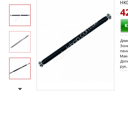
HK
4
Длин
Зоне
пен
Макс
Доп
рук,