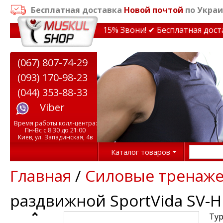
Бесплатная доставка
Новой почтой
по Украи
идки на тренажеры до 15% Звони! ✔ Бесплатная доставк
(067) 807-74-29
(093) 170-98-23
(044) 353-88-33
Viber
Время работы колл-центра:
Пн-Вс с 8:30 до 21:00
Киев, ул. Западинская, 4в
Каталог товаров
Главная
/
Силовые тренаж
раздвижной SportVida SV-
Тур