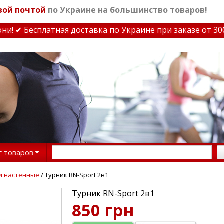
вой почтой
по Украине на большинство товаров!
 ✔ Бесплатная доставка по Украине при заказе от 3000 
г товаров
и настенные
/ Турник RN-Sport 2в1
Турник RN-Sport 2в1
850 грн