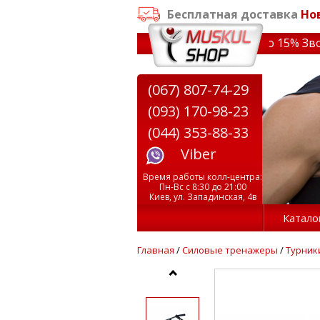
Бесплатная доставка
Но
заказе от 3000 грн
✔ Скидки на тренажеры до 15% Звони!
(067) 807-74-29
(093) 170-98-23
(044) 353-88-33
Viber
Время работы колл-центра:
Пн-Вс с 8:30 до 21:00
Киев, ул. Западинская, 4в
Катало
Главная
/
Силовые тренажеры
/
Турник