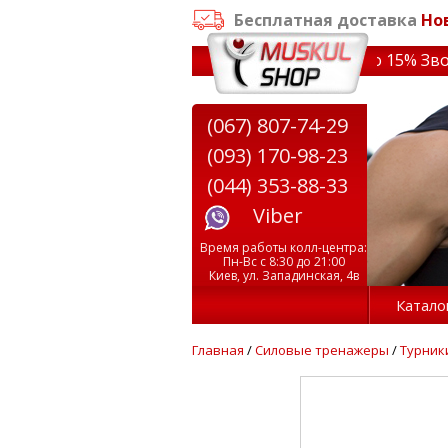
Бесплатная доставка
Но
заказе от 3000 грн
✔ Скидки на тренажеры до 15% Звони!
(067) 807-74-29
(093) 170-98-23
(044) 353-88-33
Viber
Время работы колл-центра:
Пн-Вс с 8:30 до 21:00
Киев, ул. Западинская, 4в
Катало
Главная
/
Силовые тренажеры
/
Турник