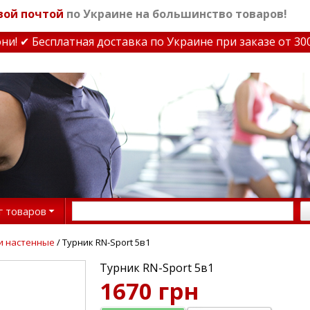
вой почтой
по Украине на большинство товаров!
 ✔ Бесплатная доставка по Украине при заказе от 3000 
г товаров
и настенные
/ Турник RN-Sport 5в1
Турник RN-Sport 5в1
1670 грн