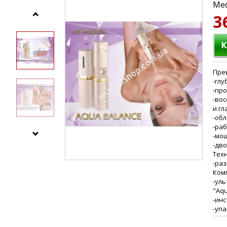
Med
3
Пре
-глу
-пр
-вос
и гл
-об
-раб
-мо
-дв
Тех
-раз
Ком
-ул
"Aqu
-инс
-упа