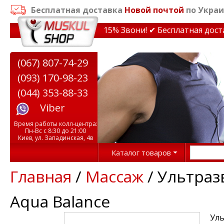
Бесплатная доставка
Новой почтой
по Украи
идки на тренажеры до 15% Звони! ✔ Бесплатная доставк
(067) 807-74-29
(093) 170-98-23
(044) 353-88-33
Viber
Время работы колл-центра:
Пн-Вс с 8:30 до 21:00
Киев, ул. Западинская, 4в
Каталог товаров
Главная
/
Массаж
/ Ультраз
Aqua Balance
Уль