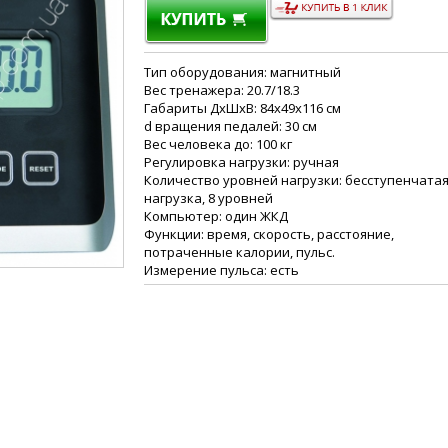
Тип оборудования: магнитный
Вес тренажера: 20.7/18.3
Габариты ДхШхВ: 84х49х116 см
d вращения педалей: 30 см
Вес человека до: 100 кг
Регулировка нагрузки: ручная
Количество уровней нагрузки: бесступенчата
нагрузка, 8 уровней
Компьютер: один ЖКД
Функции: время, скорость, расстояние,
потраченные калории, пульс.
Измерение пульса: есть