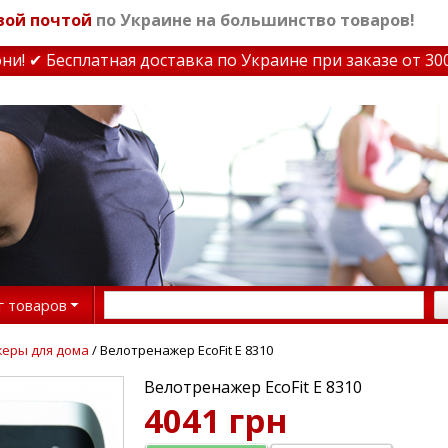
вой почтой
по Украине на большинство товаров!
 ✔ Бесплатная доставка по Украине при заказе от 3000 
г товаров
еры для дома
/ Велотренажер EcoFit E 8310
Велотренажер EcoFit E 8310
4041 грн