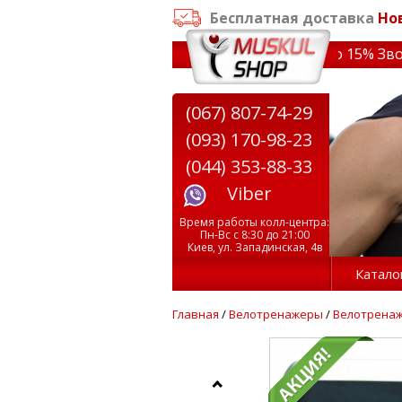
Бесплатная доставка
Но
аказе от 3000 грн
✔ Скидки на тренажеры до 15% Звони!
(067) 807-74-29
(093) 170-98-23
(044) 353-88-33
Viber
Время работы колл-центра:
Пн-Вс с 8:30 до 21:00
Киев, ул. Западинская, 4в
Катало
Главная
/
Велотренажеры
/
Велотренаж