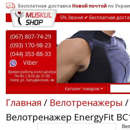
Бесплатная доставка
Новой почтой
по Украи
дки на тренажеры до 15% Звони! ✔ Бесплатная доставка
(067) 807-74-29
(093) 170-98-23
(044) 353-88-33
Viber
Время работы колл-центра:
Пн-Вс с 8:30 до 21:00
Киев, ул. Западинская, 4в
Каталог товаров
Главная
/
Велотренажеры
Велотренажер EnergyFit BC
Вел