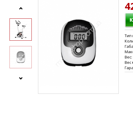
4
Тип 
Коли
Габа
Макс
Вес:
Вес 
Гара