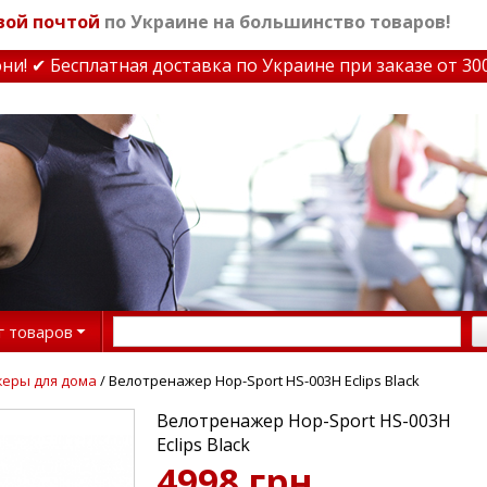
вой почтой
по Украине на большинство товаров!
 ✔ Бесплатная доставка по Украине при заказе от 3000 
г товаров
еры для дома
/ Велотренажер Hop-Sport HS-003H Eclips Black
Велотренажер Hop-Sport HS-003H
Eclips Black
4998 грн