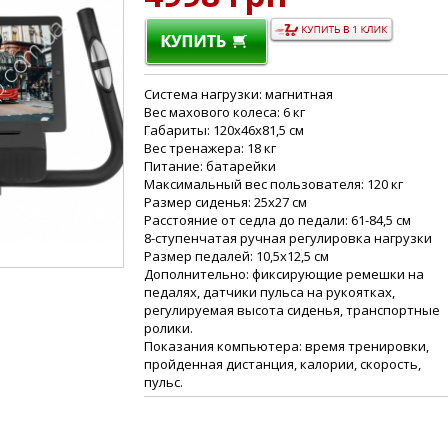
Система нагрузки: магнитная
Вес махового колеса: 6 кг
Габариты: 120х46х81,5 см
Вес тренажера: 18 кг
Питание: батарейки
Максимальный вес пользователя: 120 кг
Размер сиденья: 25х27 см
Расстояние от седла до педали: 61-84,5 см
8-ступенчатая ручная регулировка нагрузки
Размер педалей: 10,5х12,5 см
Дополнительно: фиксирующие ремешки на
педалях, датчики пульса на рукоятках,
регулируемая высота сиденья, транспортные
ролики.
Показания компьютера: время тренировки,
пройденная дистанция, калории, скорость,
пульс.