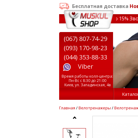
Бесплатная доставка
Но
аказе от 3000 грн
✔ Скидки на тренажеры до 15% Звони!
(067) 807-74-29
(093) 170-98-23
(044) 353-88-33
Viber
Время работы колл-центра:
Пн-Вс с 8:30 до 21:00
Киев, ул. Западинская, 4в
Катало
Главная
/
Велотренажеры
/
Велотренаж