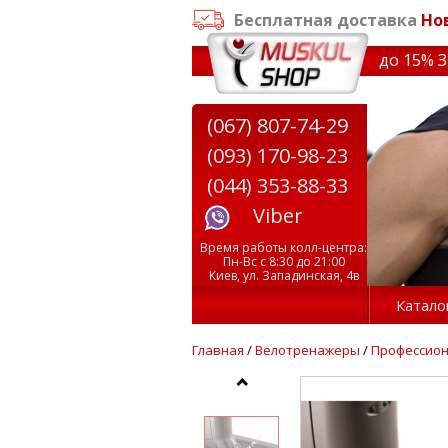
Бесплатная доставка
Но
✔ Скидки на тренажеры до 15% Звон
(067) 807-74-29
(093) 170-98-23
(044) 353-88-33
Viber
Время работы колл-центра:
Пн-Вс с 8:30 до 21:00
Киев, ул. Западинская, 4в
Катало
Главная
/
Велотренажеры
/
Профессио