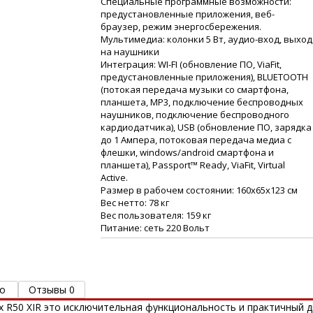
Специальные программные возможности:
предустановленные приложения, веб-
браузер, режим энергосбережения.
Мультимедиа: колонки 5 Вт, аудио-вход, выход
на наушники
Интеграция: WI-FI (обновление ПО, ViaFit,
предустановленные приложения), BLUETOOTH
(потокая передача музыки со смартфона,
планшета, МР3, подключение беспроводных
наушников, подключение беспроводного
кардиодатчика), USB (обновление ПО, зарядка
до 1 Ампера, потоковая передача медиа с
флешки, windows/android смартфона и
планшета), Passport™ Ready, ViaFit, Virtual
Active.
Размер в рабочем состоянии: 160х65х123 см
Вес нетто: 78 кг
Вес пользователя: 159 кг
Питание: сеть 220 Вольт
о
Отзывы 0
x R50 XIR это исключительная функциональность и практичный д