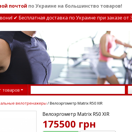
вой почтой
по Украине на большинство товаров!
и! ✔ Бесплатная доставка по Украине при заказе от 300
г товаров
нальные велотренажеры
/ Велоэргометр Matrix R50 XIR
Велоэргометр Matrix R50 XIR
175500 грн