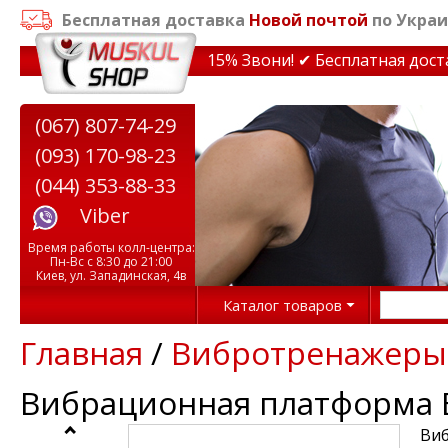
Бесплатная доставка
Новой почтой
по Украи
кидки на тренажеры до 15% Звони! ✔ Бесплатная доставк
(067) 807-74-29
(093) 170-98-23
(044) 353-88-33
Viber
Время работы колл-центра:
Пн-Вс с 8:30 до 21:00
Киев, ул. Западинская, 4в
Каталог товаров
Главная
/
Вибротренажеры
Вибрационная платформа E
Виб