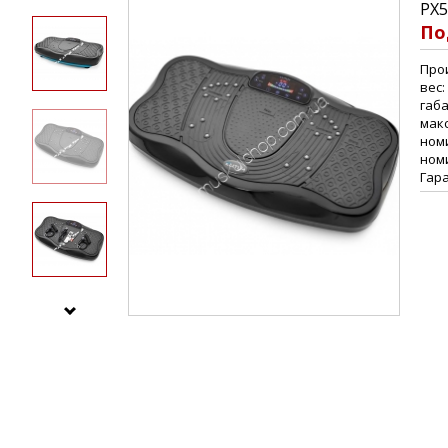
PX5
По
Прои
вес:
габа
макс
ном
номи
Гара