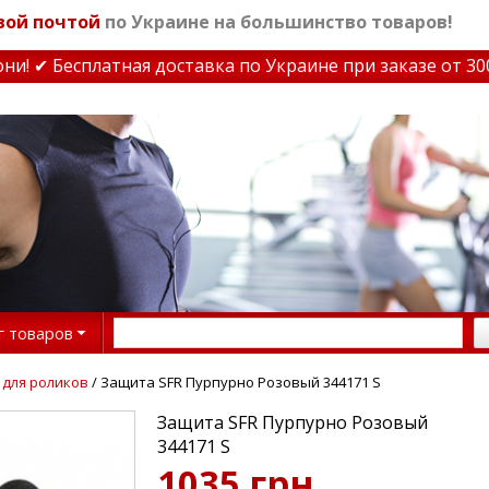
вой почтой
по Украине на большинство товаров!
 ✔ Бесплатная доставка по Украине при заказе от 3000 
г товаров
 для роликов
/ Защита SFR Пурпурно Розовый 344171 S
Защита SFR Пурпурно Розовый
344171 S
1035 грн