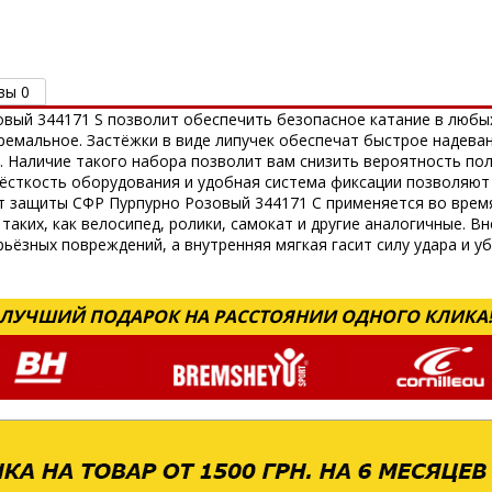
вы 0
вый 344171 S позволит обеспечить безопасное катание в любых
тремальное. Застёжки в виде липучек обеспечат быстрое надева
 Наличие такого набора позволит вам снизить вероятность по
жёсткость оборудования и удобная система фиксации позволяю
т защиты СФР Пурпурно Розовый 344171 С применяется во время
таких, как велосипед, ролики, самокат и другие аналогичные. 
ёзных повреждений, а внутренняя мягкая гасит силу удара и уб
ЛУЧШИЙ ПОДАРОК НА РАССТОЯНИИ ОДНОГО КЛИКА