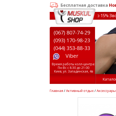
Бесплатная доставка
Но
заказе от 3000 грн
✔ Скидки на тренажеры до 15% Звони!
(067) 807-74-29
(093) 170-98-23
(044) 353-88-33
Viber
Время работы колл-центра:
Пн-Вс с 8:30 до 21:00
Киев, ул. Западинская, 4в
Катало
Главная
/
Активный отдых
/
Аксессуары